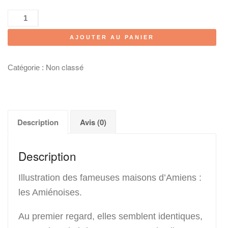
quantité
de
AJOUTER AU PANIER
Affiche
Les
Amiénoises
Non classé
Catégorie :
Description
Avis (0)
Description
Illustration des fameuses maisons d’Amiens :
les Amiénoises.
Au premier regard, elles semblent identiques,