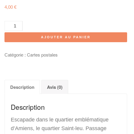
4,00
€
quantité
de
AJOUTER AU PANIER
Carte
de
la
Cartes postales
Catégorie :
ville
d'Amiens,
quartier
Saint-
Description
Avis (0)
Leu
Rue
du
Description
Hocquet
Escapade dans le quartier emblématique
d’Amiens, le quartier Saint-leu. Passage